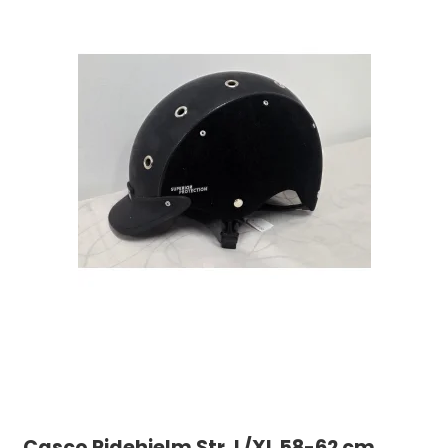
Casco Ridehjelm Str. L/XL 58-62 cm.