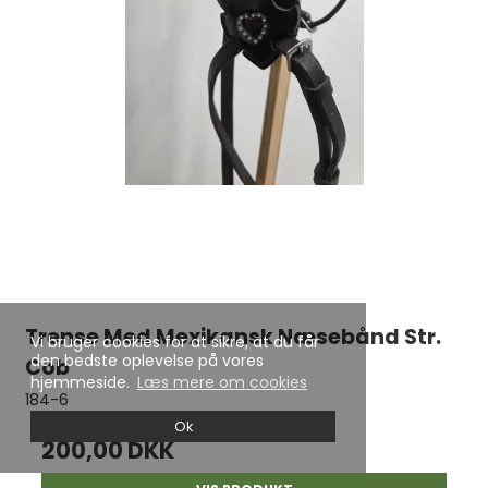
Trense Med Mexikansk Næsebånd Str.
Vi bruger cookies for at sikre, at du får
den bedste oplevelse på vores
Cob
hjemmeside.
Læs mere om cookies
184-6
Ok
200,00 DKK