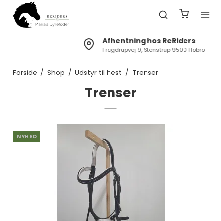
Afhentning hos ReRiders
Fragdrupvej 9, Stenstrup 9500 Hobro
Forside
/
Shop
/
Udstyr til hest
/
Trenser
Trenser
NYHED