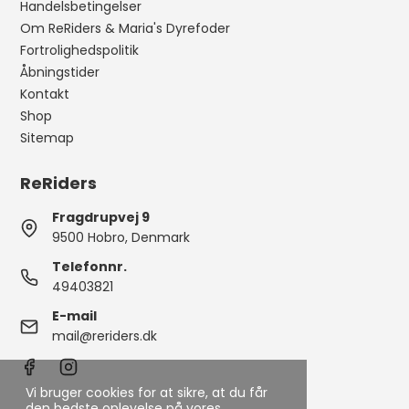
Handelsbetingelser
Om ReRiders & Maria's Dyrefoder
Fortrolighedspolitik
Åbningstider
Kontakt
Shop
Sitemap
ReRiders
Fragdrupvej 9
9500 Hobro, Denmark
Telefonnr.
49403821
E-mail
mail@reriders.dk
Vi bruger cookies for at sikre, at du får
den bedste oplevelse på vores