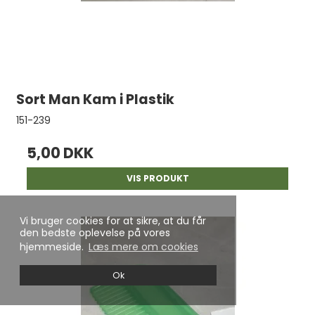
Sort Man Kam i Plastik
151-239
5,00 DKK
VIS PRODUKT
Vi bruger cookies for at sikre, at du får
den bedste oplevelse på vores
hjemmeside.
Læs mere om cookies
Ok