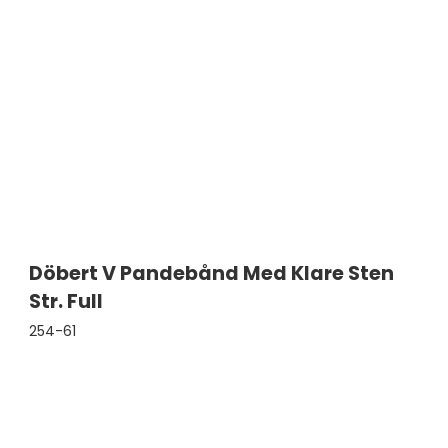
Merchandice
Gødning
Diverse
Amequ Udstyr
Döbert V Pandebånd Med Klare Sten
Str. Full
254-61