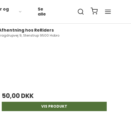
r og
Se
alle
Afhentning hos ReRiders
Fragdrupvej 9, Stenstrup 9500 Hobro
- PreAlpin
Avl
- Alpengrün
Lucerne - Fiber
ce- Sved-
- Pur-Line
Müsli - Pellets - Foder
sportdækkener
- Vitaminer / Mineraler
Mash
dtdækkener -
dedækkener
- Godbidder
Godbidder
er- Overgangs- &
- Græsfrø
Vitaminer - Mineraler -
dækkener
50,00 DKK
Tilskud
- Merchandice og
dækkener - Liner -
Tilbehør
Pleje
VIS PRODUKT
rdyner
Merchandice og
en Tilbehør
Tilbehør