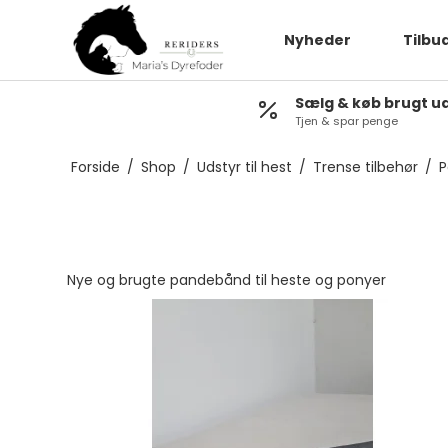
Nyheder
Tilbu
Sælg & køb brugt u
Tjen & spar penge
Stævneudstyr Bør
Forside
/
Shop
/
Udstyr til hest
/
Trense tilbehør
/
P
Stævneudstyr Vo
Pandebånd
Hutter
Nye og brugte pandebånd til heste og ponyer