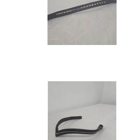
Klokker
Transportgamacher
Boots
Gamacher