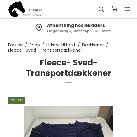
Afhentning hos ReRiders
Fragdrupvej 9, Stenstrup 9500 Hobro
Forside
/
Shop
/
Udstyr til hest
/
Dækkener
/
Fleece- Sved- Transportdækkener
Fleece- Sved-
Transportdækkener
NYHED