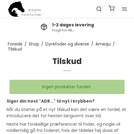
1-2 dages levering
Fragt fra 48,-
Forside
/
Shop
/
Dyrefoder og diverse
/
Amequ
/
Tilskud
Tilskud
Ingen produkter fundet.
Siger din hest "ADR..." til nyt i krybben?
Når du starter på et nyt tilskud kan det være en fordel, at
introducere det for hesten langsomt over tid.
Heste har forskellige præferencer til foder, og nogle vil
midlertidig gå fra foderet, hvis der tildeles høj dosis af